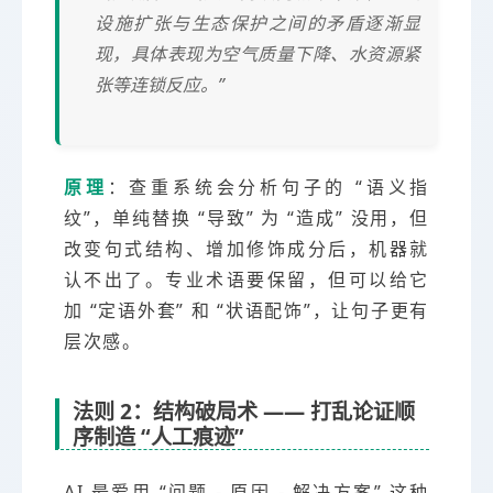
设施扩张与生态保护之间的矛盾逐渐显
现，具体表现为空气质量下降、水资源紧
张等连锁反应。”
原理
：查重系统会分析句子的 “语义指
纹”，单纯替换 “导致” 为 “造成” 没用，但
改变句式结构、增加修饰成分后，机器就
认不出了。专业术语要保留，但可以给它
加 “定语外套” 和 “状语配饰”，让句子更有
层次感。
法则 2：结构破局术 —— 打乱论证顺
序制造 “人工痕迹”
AI 最爱用 “问题 - 原因 - 解决方案” 这种