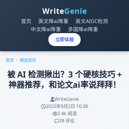
Write
Genie
首页
英文降ai降重
英文AIGC检测
中文降ai降重
多国降ai降重
立即体验
首页
/
精选资讯
被 AI 检测揪出？3 个硬核技巧 +
神器推荐，和论文ai率说拜拜！
WriteGenie
2025年9月2日 10:38
2.4k 阅读
28 评论