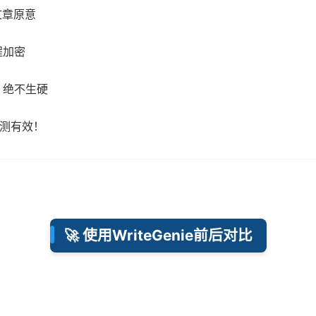
文章原意
程加密
，绝不生硬
实测有效！
🚀 使用WriteGenie前后对比