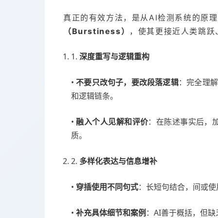
真正的有效方法，是从AI检测系统的原
（Burstiness）
，使其更接近人类跳跃
1.
深度重写与逻辑重构
•
：完全理解
不要只改句子，要改段落逻辑
和逻辑链条。
•
：在陈述事实后，加入
融入个人见解和评价
质。
2.
多样化表达与信息增补
•
：长短句结合，间或使
穿插使用不同句式
•
：AI善于概括，但
补充具体细节和案例