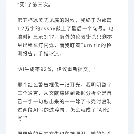
“死”了第三次。
第五杯冰美式见底的时候，我终于为那篇
1.2万字的essay敲上了最后一个句号。电
脑时间显示3:17，窗外的伦敦街头只剩零
星出租车灯闪烁，而我盯着Turnitin的检
测报告，手指冰凉。
“AI生成率92%，建议重新提交。”
那个红色警告框像一记耳光。我明明熬了
三个通宵，从文献综述到数据分析全是自
己一字一句敲出来的——除了卡壳时复制
过两段AI写的过渡句，怎么就成了“AI代
写”？
隔壁座的日本女生也在抹眼泪。她的社会