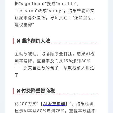
把“significant”换成“notable”，
“research”改成“study”，结果整篇论文
读起来像外星语，导师批注：“逻辑混乱，
建议重修”
❌ 语序颠倒大法
主动改被动，段落顺序全打乱，结果AI检
测率没降，重复率反而从15%涨到30%
——原来自己改的句子，早就被前人用烂
了
❌ 付费降重智商税
花200刀买“【
AI降重神器
】”，结果检测
显示AI率从80%降到75%，重复率纹丝不