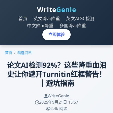
Write
Genie
首页
英文降ai降重
英文AIGC检测
中文降ai降重
多国降ai降重
立即体验
首页
/
精选资讯
论文AI检测92%？这些降重血泪
史让你避开Turnitin红框警告！
｜避坑指南
WriteGenie
2025年9月21日 15:57
2.4k 阅读