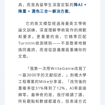
具，而是為留學生深度定製的
降AI +
降重 + 潤色三合一解決方案
。
它的英文模型經過海量英文學術
論文訓練，深度理解學術寫作的規範
和要求。更重要的是，它精準匹配
Turnitin檢測規則——不是簡單地替
換同義詞，而是從語義層面重構你的
文章。
「我第一次用WriteGenie改寫了
一篇3000字的文獻綜述，」劍橋大學
工程專業的Mike分享道，「改完後的
重複率從31%降到了12%，AI率直接
歸零。最神奇的是，我仔細讀了讀，
所有觀點和數據都還在，但表達方式