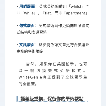
•
用詞層面
：英式英語偏愛用「whilst」而
非「while」，「flat」而非「apartment」
•
句式層面
：英式學術寫作更傾向於某些句
式結構和表達習慣
•
文風層面
：整體潤色讓文章更符合英聯邦
高校的學術規範
當然，如果你在美國留學，也可
以一鍵切換美式英語模式。
WriteGenie真正做到了全球留學生
的全覆蓋。
語義級重構，保留你的學術觀點