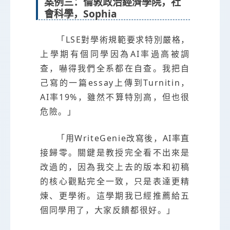
案例三：倫敦政治經濟學院，社
會科學，Sophia
「LSE對學術規範要求特別嚴格，
上學期有個同學因為AI率過高被調
查，嚇得我們全系都在自查。我把自
己寫的一篇essay上傳到Turnitin，
AI率19%，雖然不算特別高，但也很
危險。」
「用WriteGenie改寫後，AI率直
接歸零。關鍵是教授完全看不出來是
改過的，因為我交上去的版本和初稿
的核心觀點完全一致，只是表達更精
煉、更學術。這學期我已經推薦給五
個同學用了，大家反饋都很好。」