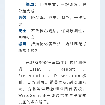
簡單
：上傳論文，一鍵改寫，幾
分鐘完成
高效
：降AI率、降重、潤色，一次搞
定
安全
：不改核心觀點，保留原創性，
直接提交
穩定
：持續優化演算法，始終匹配最
新檢測規則
已經有3000+留學生用它順利通
過Essay、Report、
Presentation、Dissertation檢
測，口碑刷屏。從英國G5到澳洲八
大，從北美常春藤到紐西蘭名校，
WriteGenie正在成為留學生論文季
真正的救命稻草。