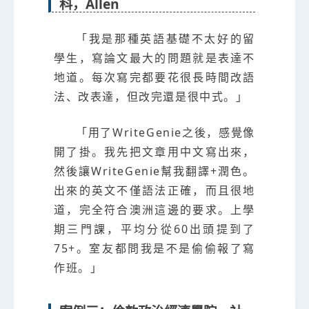
科，Allen
「我是那種英語基礎不太好的留
學生，寫論文最大的問題就是表達不
地道。每次寫完都要花很長時間改語
法、改表達，但改完還是很中式。」
「用了WriteGenie之後，感覺像
開了掛。我先把文章用中文寫出來，
然後讓WriteGenie幫我翻譯+潤色。
出來的英文不僅語法正確，而且很地
道，完全符合澳洲這邊的要求。上學
期三門課，平均分從60出頭提到了
75+。室友都問我是不是偷偷報了寫
作班。」