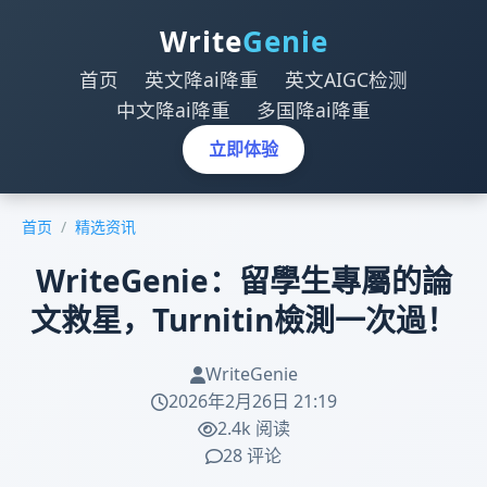
Write
Genie
首页
英文降ai降重
英文AIGC检测
中文降ai降重
多国降ai降重
立即体验
首页
/
精选资讯
WriteGenie：留學生專屬的論
文救星，Turnitin檢測一次過！
WriteGenie
2026年2月26日 21:19
2.4k 阅读
28 评论