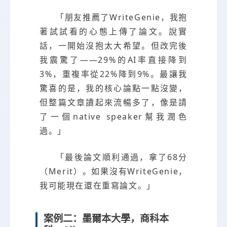
「朋友推薦了WriteGenie，我抱
著試試看的心態上傳了論文。說實
話，一開始沒抱太大希望。但改完後
我震驚了——29%的AI率直接降到
3%，重複率從22%降到9%。最讓我
驚喜的是，我的核心論點一點沒變，
但整篇文章讀起來流暢多了，像是請
了一個native speaker幫我潤色
過。」
「最後論文順利通過，拿了68分
（Merit）。如果沒有WriteGenie，
我可能現在還在重寫論文。」
案例二：墨爾本大學，商科本