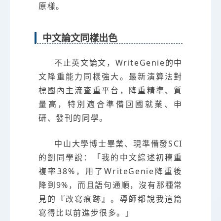
原樣。
中文論文同樣出色
不止英文論文，WriteGenie的中
文降重能力同樣強大。最新演算法對
標國內主流查重平台，降重精準、質
量高，特別適合準備回國就業、申
研、發刊的同學。
中山大學博士畢業、現準備發SCI
的劉同學說：「我的中文綜述初稿重
複率38%，用了WriteGenie降重後
降到9%，而且語句通順，沒有那種常
見的『改寫痕跡』。導師都說我這篇
寫得比以前進步很多。」