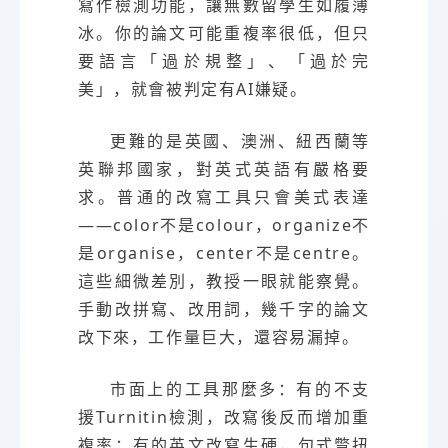
寫作檢測功能，讓無數留學生如履薄
冰。你的論文可能重複率很低，但只
要語言「過於規整」、「過於完
美」，就會被判定有AI嫌疑。
更難的是英國、澳洲、紐西蘭等
英聯邦國家，對英式英語有嚴格要
求。普通的改寫工具只會美式表達
——color不是colour，organize不
是organise，center不是centre。
這些細微差別，教授一眼就能察覺。
手動改拼寫、改用詞，幾千字的論文
改下來，工作量巨大，還容易漏掉。
市面上的工具那麼多：有的不支
援Turnitin檢測，改寫後反而增加重
複率；有的英文改寫生硬，句式彆扭