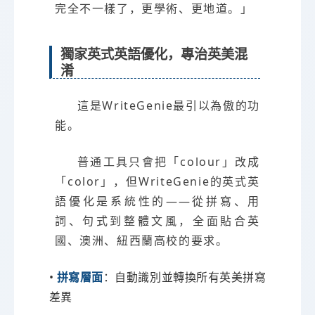
完全不一樣了，更學術、更地道。」
獨家英式英語優化，專治英美混
淆
這是WriteGenie最引以為傲的功
能。
普通工具只會把「colour」改成
「color」，但WriteGenie的英式英
語優化是系統性的——從拼寫、用
詞、句式到整體文風，全面貼合英
國、澳洲、紐西蘭高校的要求。
•
拼寫層面
：自動識別並轉換所有英美拼寫
差異