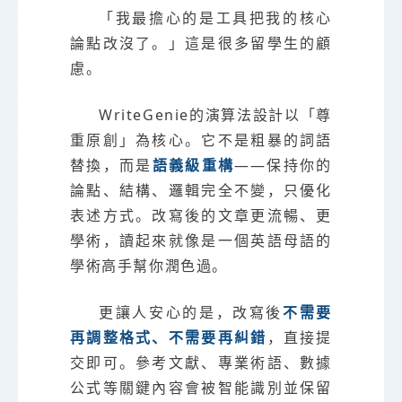
「我最擔心的是工具把我的核心
論點改沒了。」這是很多留學生的顧
慮。
WriteGenie的演算法設計以「尊
重原創」為核心。它不是粗暴的詞語
替換，而是
語義級重構
——保持你的
論點、結構、邏輯完全不變，只優化
表述方式。改寫後的文章更流暢、更
學術，讀起來就像是一個英語母語的
學術高手幫你潤色過。
更讓人安心的是，改寫後
不需要
再調整格式、不需要再糾錯
，直接提
交即可。參考文獻、專業術語、數據
公式等關鍵內容會被智能識別並保留