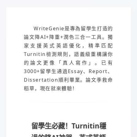
WriteGenie是專為留學生打造的
論文降AI+降重+潤色三合一工具。獨
家支援英式英語優化，精準匹配
Turnitin檢測規則，語義級重構讓你
的論文更像「真人寫作」。已有
3000+留學生通過Essay、Report、
Dissertation順利畢業。論文季救命
稻草，現在就來體驗！
留學生必藏！Turnitin穩