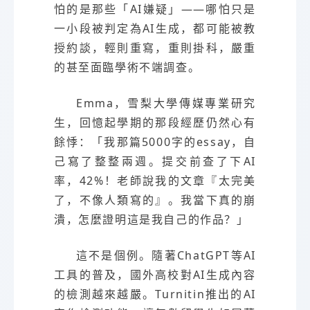
怕的是那些「AI嫌疑」——哪怕只是
一小段被判定為AI生成，都可能被教
授約談，輕則重寫，重則掛科，嚴重
的甚至面臨學術不端調查。
Emma，雪梨大學傳媒專業研究
生，回憶起學期的那段經歷仍然心有
餘悸：「我那篇5000字的essay，自
己寫了整整兩週。提交前查了下AI
率，42%！老師說我的文章『太完美
了，不像人類寫的』。我當下真的崩
潰，怎麼證明這是我自己的作品？」
這不是個例。隨著ChatGPT等AI
工具的普及，國外高校對AI生成內容
的檢測越來越嚴。Turnitin推出的AI