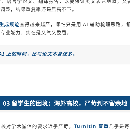
析、语言学论文、翻译报告，既要保证英文表达地道，又
去调整，结果重复率还是居高不下。
 生成痕迹
查得越来越严，哪怕只是用 AI 辅助梳理思路，都
疑专业能力，实在是又气又委屈。
AI 上的时间，比写论文本身还多。
03 留学生的困境：海外高校，严苛到不留余地
高校对学术诚信的要求近乎严苛，
Turnitin 查重
几乎是每