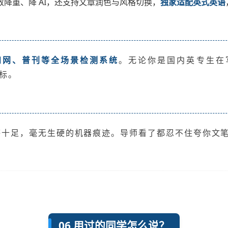
降重、降 AI，还支持文章润色与风格切换，
独家适配英式英语
n、知网、普刊等全场景检测系统
。无论你是国内英专生在
达标。
感十足，毫无生硬的机器痕迹。导师看了都忍不住夸你文笔
06 用过的同学怎么说？