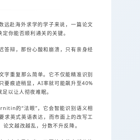
于无数远赴海外求学的学子来说，一篇论文
决定你能否顺利通关的关键。
推迟答辩，那份心酸和崩溃，只有亲身经
对文字重复那么简单。它不仅能精准识别
要痕迹稍显，AI率就可能飙升至40%
就足以让人彻夜难眠。
itin的“法眼”，它会智能识别语义相
要求英式英语表达，而市面上的改写工
，论文越改越乱，分数不升反降。