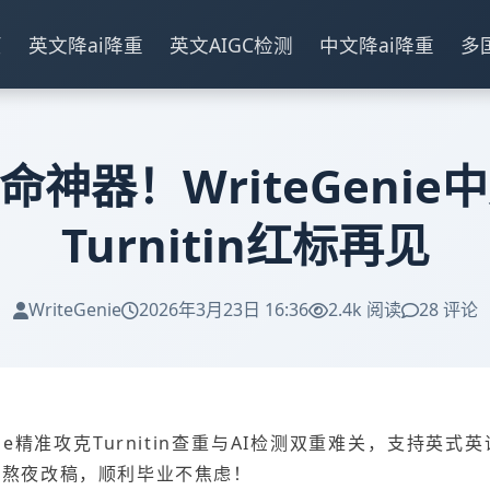
页
英文降ai降重
英文AIGC检测
中文降ai降重
多
神器！WriteGenie
Turnitin红标再见
WriteGenie
2026年3月23日 16:36
2.4k 阅读
28 评论
nie精准攻克Turnitin查重与AI检测双重难关，支持
别熬夜改稿，顺利毕业不焦虑！