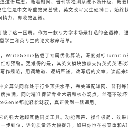
难逃这份焦虑。随着知网、普刊等检测系统不断升级，既要
果往往是中文降重效果甚微，英文改写又生硬拗口，始终找
间精力，却收效甚微。
破了这一困局。作为一款专为学术场景打造的全语种、强功能降
数留学生和英专生的论文救命稻草。
测，WriteGenie搭载了专属优化算法，深度对标Turni
别红标预警。更难得的是，其英文模块独家支持英式英语改
术写作规范，用词地道、逻辑严谨，改写后的文章，读起来
ie的中文算法同样处于行业顶尖水平，完美适配知网、普刊
创度拉满，同时精准保留专业术语和核心观点，丝毫不破
teGenie都能轻松驾驭，真正做到一器通用。
它的强大远超其他同类工具。功能完善、操作极简，效果
I一步到位，语句质量还大幅提升。如果你也在被查重和A