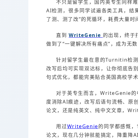
不只是留学生，国内英专生同样
AI检测，很多同学试遍各类工具，结
了测、测了改”的死循环，耗费大量时
直到
WriteGenie
的出现，终于打
做到了“一键解决所有痛点”，成为无
针对留学生最在意的Turnitin检
改写后均可实现双达标，让你彻底告
句式优化，都能完美贴合英国高校学
对于英专生而言，WriteGen
度消除AI痕迹，改写后语句流畅、原
论文，还是纯英文、纯中文文章，Wri
用过
WriteGenie
的同学都感慨，
论文，现在几分钟就能搞定，降重降A