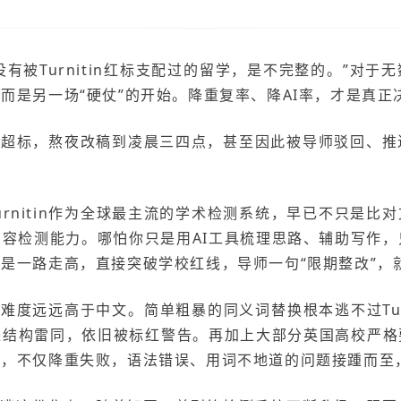
有被Turnitin红标支配过的留学，是不完整的。”对
而是另一场“硬仗”的开始。降重复率、降AI率，才是真正
率超标，熬夜改稿到凌晨三四点，甚至因此被导师驳回、
rnitin作为全球最主流的学术检测系统，早已不只是比
内容检测能力。哪怕你只是用AI工具梳理思路、辅助写作，只
是一路走高，直接突破学校红线，导师一句“限期整改”，
度远远高于中文。简单粗暴的同义词替换根本逃不过Turn
是结构雷同，依旧被标红警告。再加上大部分英国高校严格
来，不仅降重失败，语法错误、用词不地道的问题接踵而至