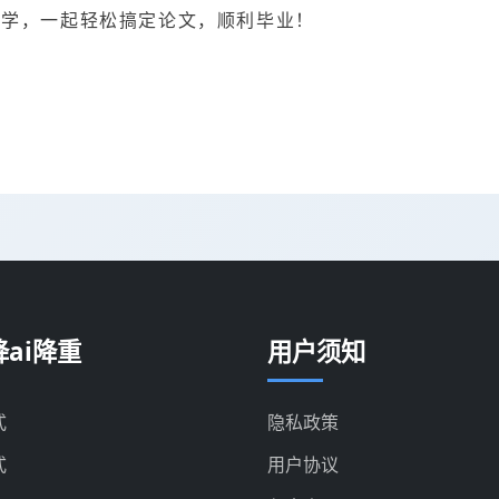
同学，一起轻松搞定论文，顺利毕业！
ai降重
用户须知
式
隐私政策
式
用户协议