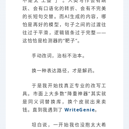
不是太‘工整’了”。人类写作会有跳
跃、会有口语化的转折、会有不完美
的长短句交替。而AI生成的内容，哪
怕是再好的模型，句子之间的过渡往
往过于平滑，逻辑链条过于完整——
这恰恰是检测器的“靶子”。
手动改词，治标不治本。
换一种表达路径，才是解药。
于是我开始找真正专业的改写工
具。市面上大多数“降重神器”其实就
是同义词替换库，换个皮就出来卖
钱。直到我遇到了
WriteGenie
。
坦白说，一开始我也没抱太大希