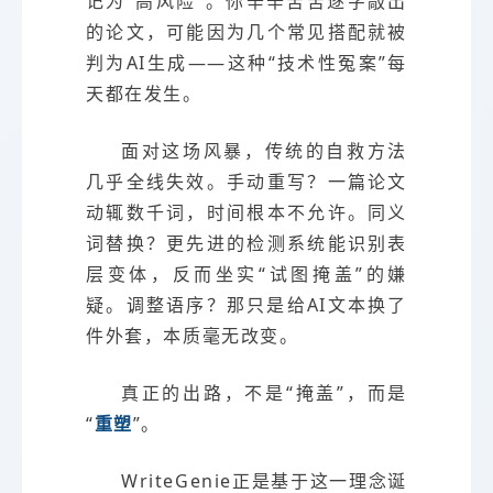
记为“高风险”。你辛辛苦苦逐字敲出
的论文，可能因为几个常见搭配就被
判为AI生成——这种“技术性冤案”每
天都在发生。
面对这场风暴，传统的自救方法
几乎全线失效。手动重写？一篇论文
动辄数千词，时间根本不允许。同义
词替换？更先进的检测系统能识别表
层变体，反而坐实“试图掩盖”的嫌
疑。调整语序？那只是给AI文本换了
件外套，本质毫无改变。
真正的出路，不是“掩盖”，而是
“
重塑
”。
WriteGenie正是基于这一理念诞