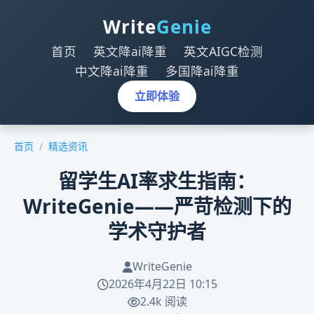
Write
Genie
首页
英文降ai降重
英文AIGC检测
中文降ai降重
多国降ai降重
立即体验
首页
/
精选资讯
留学生AI率求生指南：
WriteGenie——严苛检测下的
学术守护者
WriteGenie
2026年4月22日 10:15
2.4k 阅读