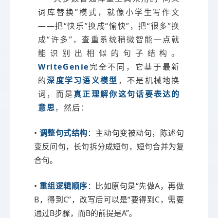
词库替换”模式，就像小学生写作文
——把“快乐”换成“愉快”，把“很多”换
成“许多”，查重系统稍微智能一点就
能识别出相似的句子结构。
WriteGenie
完全不同，它基于最新
的
深度学习语义模型
，不是机械地换
词，而是
真正理解你这句话要表达的
意思
，然后：
•
调整句式结构
：主动句变被动句，陈述句
变反问句，长句拆分成短句，短句合并为复
合句。
•
重组逻辑顺序
：比如原句是“先做A，再做
B，得到C”，改写后可以是“要得到C，需要
通过B步骤，而B的前提是A”。