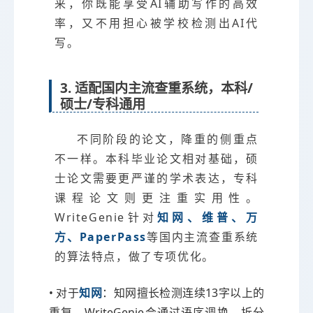
来，你既能享受AI辅助写作的高效
率，又不用担心被学校检测出AI代
写。
3. 适配国内主流查重系统，本科/
硕士/专科通用
不同阶段的论文，降重的侧重点
不一样。本科毕业论文相对基础，硕
士论文需要更严谨的学术表达，专科
课程论文则更注重实用性。
WriteGenie针对
知网、维普、万
方、PaperPass
等国内主流查重系统
的算法特点，做了专项优化。
• 对于
知网
：知网擅长检测连续13字以上的
重复，WriteGenie会通过语序调换、拆分