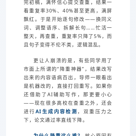
完初稿，满怀信心提交查重，结果一
看重复率30%、40%甚至更高，满屏
飘红。于是开始逐句修改——换同义
词、调整语序、拆解长句……忙活一
整天，再查重，重复率只降了5%，而
且句子变得不伦不类，逻辑混乱。
更让人崩溃的是，有些同学用了
市面上所谓的“降重神器”，结果改写
出来的内容语病百出，导师一眼看出
是机器改的，直接打回重写。如果你
还借助了AI辅助写作，那更要小心
——现在很多高校在查重之外，还会
进行
AI生成内容检测
，双重压力之
下，论文通过率直线下降。
为什么降重这么难？
核心原因有