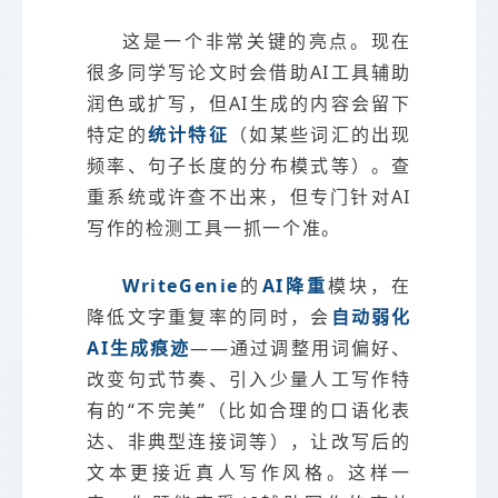
这是一个非常关键的亮点。现在
很多同学写论文时会借助AI工具辅助
润色或扩写，但AI生成的内容会留下
特定的
统计特征
（如某些词汇的出现
频率、句子长度的分布模式等）。查
重系统或许查不出来，但专门针对AI
写作的检测工具一抓一个准。
WriteGenie
的
AI降重
模块，在
降低文字重复率的同时，会
自动弱化
AI生成痕迹
——通过调整用词偏好、
改变句式节奏、引入少量人工写作特
有的“不完美”（比如合理的口语化表
达、非典型连接词等），让改写后的
文本更接近真人写作风格。这样一