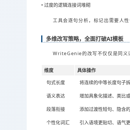
• 过度的逻辑连接词堆砌
工具会逐句分析，标记出需要人性
多维改写策略，全面打破AI模板
WriteGenie的改写不仅仅是
维度
具体操作
句式长度
将连续的中等长度句子
语义表达
增加具象化描述、类比
段落衔接
添加过渡性短句、隐含
个性化词汇
引入语境更贴切、语气