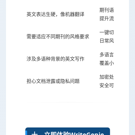
期刊语料润色，
英文表达生硬，像机器翻译
提升流畅性与地
一键切换学术/商
需要适应不同期刊的风格要求
日常风格
多语言支持模块
涉及多语种背景的英文写作
覆盖小语种表达
加密处理+自动
担心文档泄露或隐私问题
安全可靠
十、立即体验WriteGenie