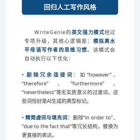
回归人工写作风格
WriteGenie的
英文强力模式
经过
专项升级，其核心逻辑是：
模拟高水
平母语写作者的思维习惯
。该模式会
自动执行以下优化：
•
剔除冗余连接词
：如“however”、
“therefore”、“furthermore”、
“nevertheless”等无实质意义的过渡词，这
些词恰好是AI生成的典型标记。
•
精简虚词与填充词
：删除“in order to”、
“due to the fact that”等冗长结构，替换为
更直接的表达。