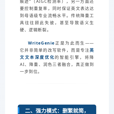
痕迹”（AIGC检测率），另一方面还
要控制重复率，同时保证英文表达达
到母语级专业流畅水平。传统降重工
具往往顾此失彼，甚至导致语义生
硬、逻辑断裂。
WriteGenie
正是为此而生——
它并非简单的改写软件，而是专注
英
文文本深度优化
的智能引擎，将降
AI、降重、润色三者融合，真正做到
一步到位。
二、强力模式：删繁就简，