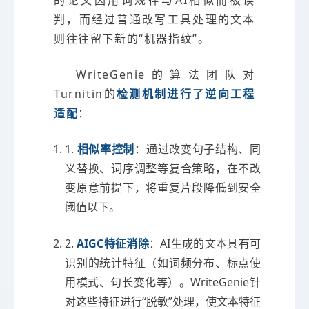
的论文因用词规律与AI相似而被误
判，而经过普通改写工具处理的文本
则往往留下新的“机器指纹”。
WriteGenie的算法团队对
Turnitin的
检测机制进行了逆向工程
适配
：
1.
相似率控制
：通过改变句子结构、同
义替换、词序调整等复合策略，在不改
变原意前提下，将重复片段降低到安全
阈值以下。
2.
AIGC特征消除
：AI生成的文本具有可
识别的统计特征（如词频分布、标点使
用模式、句长变化等）。WriteGenie针
对这些特征进行“脱敏”处理，使文本特征