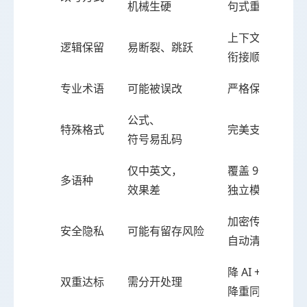
机械生硬
句式重构，自然
上下文建模，
逻辑保留
易断裂、跳跃
衔接顺畅
专业术语
可能被误改
严格保留
公式、
特殊格式
完美支持理工科
符号易乱码
仅中英文，
覆盖 9+ 语种，
多语种
效果差
独立模型
加密传输 +
安全隐私
可能有留存风险
自动清理
降 AI +
双重达标
需分开处理
降重同步完成