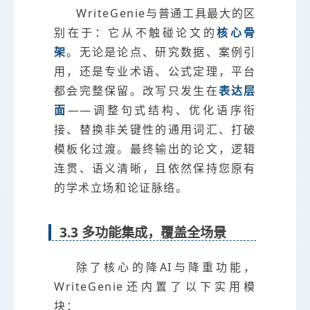
WriteGenie与普通工具最大的区
别在于：它从不触碰论文的
核心骨
架
。无论是论点、研究数据、案例引
用，还是专业术语、公式定理，平台
都会完整保留。改写只发生在
表达层
面
——调整句式结构、优化语序衔
接、替换非关键性的通用词汇、打破
模板化过渡。最终输出的论文，逻辑
连贯、语义清晰，且依然保持您原有
的学术立场和论证脉络。
3.3 多功能集成，覆盖全场景
除了核心的降AI与降重功能，
WriteGenie还内置了以下实用模
块：