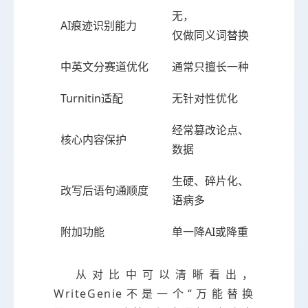
无，
AI痕迹识别能力
深度识
仅做同义词替换
中英文分赛道优化
通常只擅长一种
中文+
Turnitin适配
无针对性优化
深度匹
经常篡改论点、
核心内容保护
严格保
数据
生硬、碎片化、
改写后语句通顺度
逻辑连
语病多
附加功能
单一降AI或降重
润色+
从对比中可以清晰看出，
WriteGenie不是一个“万能替换