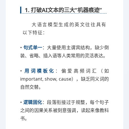
1. 打破AI文本的三大“机器痕迹”
大语言模型生成的英文往往具有
以下特征：
•
句式单一
：大量使用主谓宾结构，缺少倒
装、省略、插入语等人类常用的灵活表达。
•
用词模板化
：偏爱高频词汇（如
important, show, cause），缺乏同义词的
自然交替。
•
逻辑固化
：段落衔接过于规整，每个句子
之间的因果关系被刻意强调，读起来像教科
书。