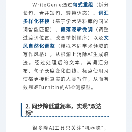
WriteGenie通过
句式重组
（拆分
长句、合并短句、转换语态）、
词汇
多样化替换
（基于学术语料库的同义
词智能匹配）、
段落逻辑微调
（调整
过渡词位置、改变举例顺序）以及
文
风自然化调整
（模拟不同学术领域的
写作风格），从根源上消除AI生成痕
迹。经过处理后的文本，其词汇分
布、句子长度变化曲线、标点使用习
惯都更接近真实的人类写作，从而有
效规避Turnitin的AI检测模型。
2. 同步降低重复率，实现“双达
标”
很多降AI工具只关注“机器味”，