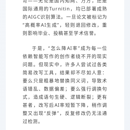
苛——无论是国内知网、万方，还是
国际通用的Turnitin，均已部署成熟
的AIGC识别算法。一旦论文被标记为
“高概率AI生成”，轻则退回修改，重
则影响毕业、投稿甚至学术信誉。
于是，“怎么降AI率”成为每一位
依赖智能写作的创作者绕不开的现实
问题。但现实中，许多人尝试过各类
简易改写工具，结果却不尽如人意：
要么只是粗暴地替换同义词，导致术
语错乱、数据偏差；要么强行调换句
式，造成语句生硬、逻辑断裂；更有
甚者，改写后AI率短暂下降，稍作调
整又出现“反弹”，反复修改仍无法通
过检测。