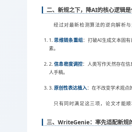
二、新规之下，降AI的核心逻辑是
经过对最新检测算法的逆向解析与
1.
思维链条重组
：打破AI生成文本固
素。
2.
信息密度调控
：人类写作天然存在信
人手稿。
3.
原创性表达植入
：在不改变学术观点
只有同时满足这三项，论文才能顺
三、WriteGenie：率先适配新