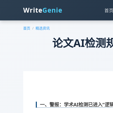
Write
Genie
首
首页
/
精选资讯
论文AI检测
一、警报：学术AI检测已进入“逻