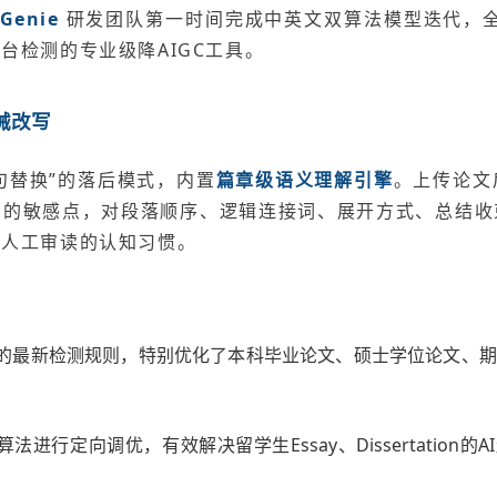
eGenie
研发团队第一时间完成中英文双算法模型迭代，全
台检测的专业级降AIGC工具。
械改写
“逐句替换”的落后模式，内置
篇章级语义理解引擎
。上传论文
测的敏感点，对段落顺序、逻辑连接词、展开方式、总结收
合人工审读的认知习惯。
的最新检测规则，特别优化了本科毕业论文、硕士学位论文、期
新算法进行定向调优，有效解决留学生Essay、Dissertation的A