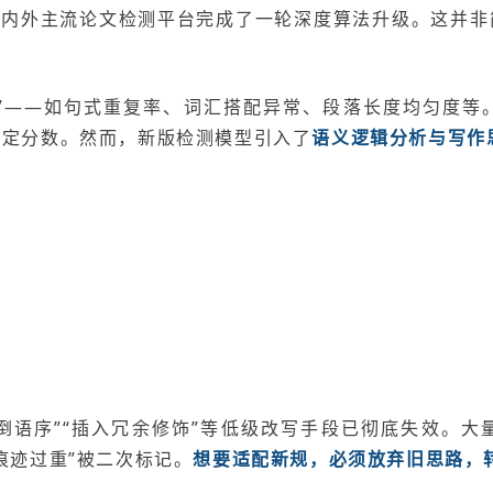
普等国内外主流论文检测平台完成了一轮深度算法升级。这并
征”——如句式重复率、词汇搭配异常、段落长度均匀度
判定分数。然而，新版检测模型引入了
语义逻辑分析与写作
颠倒语序”“插入冗余修饰”等低级改写手段已彻底失效。
痕迹过重”被二次标记。
想要适配新规，必须放弃旧思路，